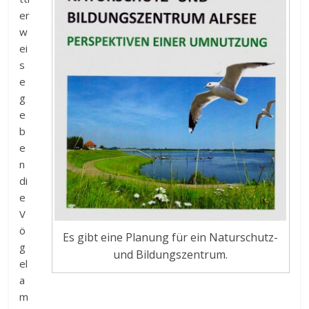
er
w
ei
s
e
g
e
b
e
n
di
e
V
ö
Es gibt eine Planung für ein Naturschutz-
g
und Bildungszentrum.
el
a
m