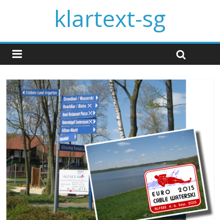
klartext-sg