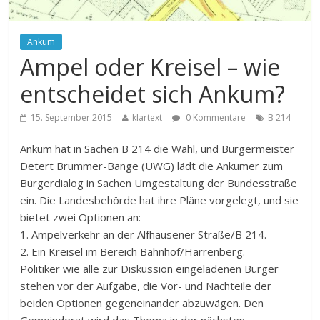
Ankum
Ampel oder Kreisel – wie
entscheidet sich Ankum?
15. September 2015
klartext
0 Kommentare
B 214
Ankum hat in Sachen B 214 die Wahl, und Bürgermeister
Detert Brummer-Bange (UWG) lädt die Ankumer zum
Bürgerdialog in Sachen Umgestaltung der Bundesstraße
ein. Die Landesbehörde hat ihre Pläne vorgelegt, und sie
bietet zwei Optionen an:
1. Ampelverkehr an der Alfhausener Straße/B 214.
2. Ein Kreisel im Bereich Bahnhof/Harrenberg.
Politiker wie alle zur Diskussion eingeladenen Bürger
stehen vor der Aufgabe, die Vor- und Nachteile der
beiden Optionen gegeneinander abzuwägen. Den
Gemeinderat wird das Thema in der nächsten