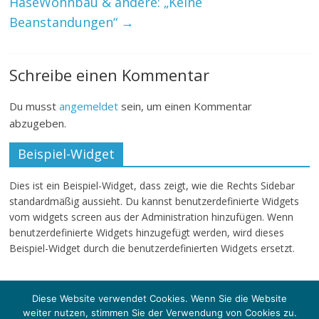
HaseWohnbau & andere: „Keine
Beanstandungen“
→
Schreibe einen Kommentar
Du musst
angemeldet
sein, um einen Kommentar
abzugeben.
Beispiel-Widget
Dies ist ein Beispiel-Widget, dass zeigt, wie die Rechts Sidebar
standardmäßig aussieht. Du kannst benutzerdefinierte Widgets
vom widgets screen aus der Administration hinzufügen. Wenn
benutzerdefinierte Widgets hinzugefügt werden, wird dieses
Beispiel-Widget durch die benutzerdefinierten Widgets ersetzt.
Diese Website verwendet Cookies. Wenn Sie die Website
weiter nutzen, stimmen Sie der Verwendung von Cookies zu.
Copyright © 2026
klartext-sg
. Alle Rechte vorbehalten.