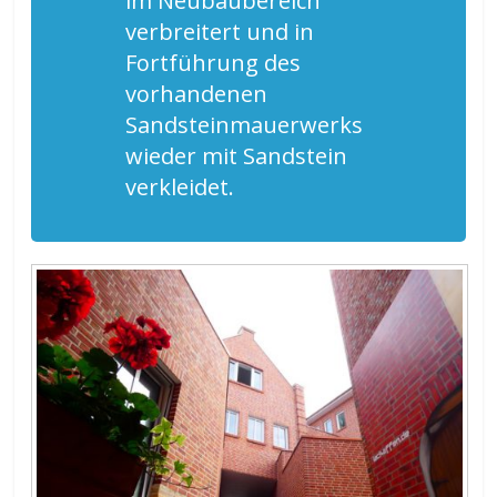
im Neubaubereich
verbreitert und in
Fortführung des
vorhandenen
Sandsteinmauerwerks
wieder mit Sandstein
verkleidet.