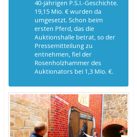
40-jährigen P.S.I.-Geschichte.
19,15 Mio. € wurden da
umgesetzt. Schon beim
ersten Pferd, das die
Auktionshalle betrat, so der
Pressemitteilung zu
entnehmen, fiel der
Rosenholzhammer des
Auktionators bei 1,3 Mio. €.