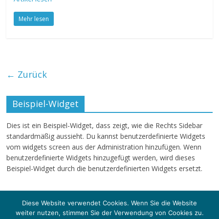
Mehr lesen
← Zurück
Beispiel-Widget
Dies ist ein Beispiel-Widget, dass zeigt, wie die Rechts Sidebar
standardmäßig aussieht. Du kannst benutzerdefinierte Widgets
vom widgets screen aus der Administration hinzufügen. Wenn
benutzerdefinierte Widgets hinzugefügt werden, wird dieses
Beispiel-Widget durch die benutzerdefinierten Widgets ersetzt.
Diese Website verwendet Cookies. Wenn Sie die Website
weiter nutzen, stimmen Sie der Verwendung von Cookies zu.
Copyright © 2026
klartext-sg
. Alle Rechte vorbehalten.