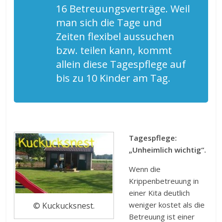
16 Betreuungsverträge. Weil
man sich die Tage und
Zeiten flexibel aussuchen
bzw. teilen kann, kommt
allein diese Tagespflege auf
bis zu 10 Kinder am Tag.
Tagespflege:
„Unheimlich wichtig“.
Wenn die
Krippenbetreuung in
einer Kita deutlich
weniger kostet als die
© Kuckucksnest.
Betreuung ist einer