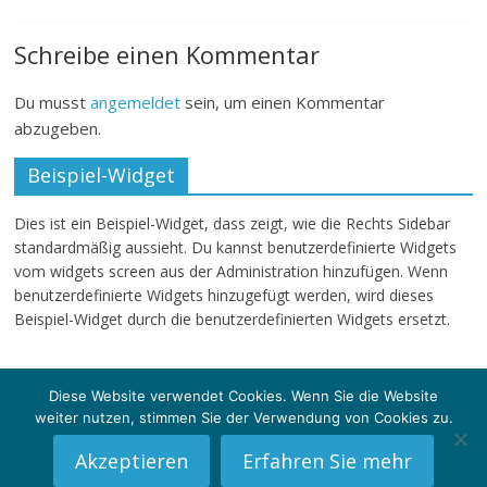
Schreibe einen Kommentar
Du musst
angemeldet
sein, um einen Kommentar
abzugeben.
Beispiel-Widget
Dies ist ein Beispiel-Widget, dass zeigt, wie die Rechts Sidebar
standardmäßig aussieht. Du kannst benutzerdefinierte Widgets
vom widgets screen aus der Administration hinzufügen. Wenn
benutzerdefinierte Widgets hinzugefügt werden, wird dieses
Beispiel-Widget durch die benutzerdefinierten Widgets ersetzt.
Diese Website verwendet Cookies. Wenn Sie die Website
weiter nutzen, stimmen Sie der Verwendung von Cookies zu.
Copyright © 2026
klartext-sg
. Alle Rechte vorbehalten.
Theme: ColorMag von
ThemeGrill
. Powered by
WordPress
.
Akzeptieren
Erfahren Sie mehr