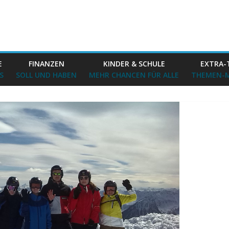
E
FINANZEN
KINDER & SCHULE
EXTRA-
S
SOLL UND HABEN
MEHR CHANCEN FÜR ALLE
THEMEN-