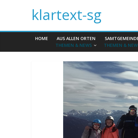
klartext-sg
HOME
AUS ALLEN ORTEN
SAMTGEMEIND
THEMEN & NEWS
THEMEN & NEW