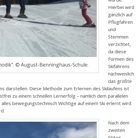
Hierbei wird
gänzlich auf
Pflugfahren
und
Stemmen
verzichtet,
da diese
Formen des
thodik“. © August-Benninghaus-Schule.
Skifahrens
nachweislich
das größte
fens darstellen. Diese Methode zum Erlernen des Skilaufens ist
stfrei zu einem schnellen Lernerfolg – nämlich dem parallelen
s alles bewegungstechnisch Wichtige auf einem Ski erlernt wird
rd.
Nach dem
zweiten
Skitag