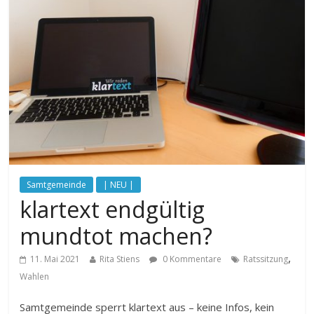
Samtgemeinde
| NEU |
klartext endgültig
mundtot machen?
,
11. Mai 2021
Rita Stiens
0 Kommentare
Ratssitzung
Wahlen
Samtgemeinde sperrt klartext aus – keine Infos, kein