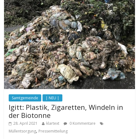
Samtgemeinde
| NEU |
Igitt: Plastik, Zigaretten, Windeln in
der Biotonne
28. April 2021
klartext
0 Kommentare
,
Müllentsorgung
Pressemitteilung