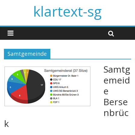
klartext-sg
Samtgemeinde
Samtg
emeid
e
Berse
nbrüc
k