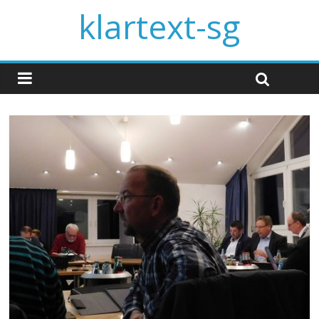
klartext-sg