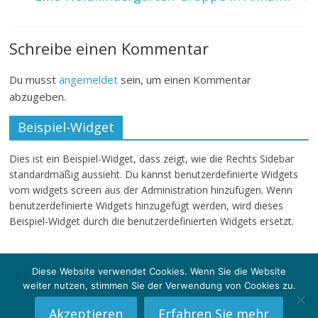
Schreibe einen Kommentar
Du musst
angemeldet
sein, um einen Kommentar
abzugeben.
Beispiel-Widget
Dies ist ein Beispiel-Widget, dass zeigt, wie die Rechts Sidebar
standardmäßig aussieht. Du kannst benutzerdefinierte Widgets
vom widgets screen aus der Administration hinzufügen. Wenn
benutzerdefinierte Widgets hinzugefügt werden, wird dieses
Beispiel-Widget durch die benutzerdefinierten Widgets ersetzt.
Diese Website verwendet Cookies. Wenn Sie die Website
weiter nutzen, stimmen Sie der Verwendung von Cookies zu.
Copyright © 2026
klartext-sg
. Alle Rechte vorbehalten.
Theme: ColorMag von
ThemeGrill
. Powered by
WordPress
.
Akzeptieren
Erfahren Sie mehr