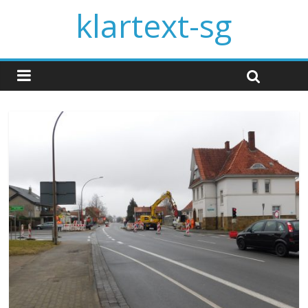
klartext-sg