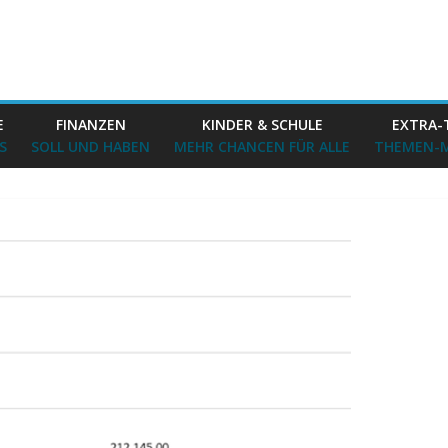
E
FINANZEN
KINDER & SCHULE
EXTRA-
S
SOLL UND HABEN
MEHR CHANCEN FÜR ALLE
THEMEN-