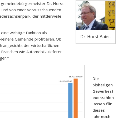
mtgemeindebürgermeister Dr. Horst
b und von einer vorausschauenden
iedersachsenpark, der mittlerweile
eine wichtige Funktion als
Dr. Horst Baier.
kleinere Gemeinde profitieren. Ob
ch angesichts der wirtschaftlichen
ge Branchen wie Automobilzulieferer
gen.“
Die
bisherigen
Gewerbest
euerzahlen
lassen für
dieses
Jahr noch