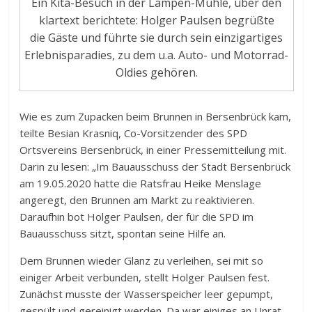
Ein Kita-Besuch in der Lampen-Mühle, über den
klartext berichtete: Holger Paulsen begrüßte
die Gäste und führte sie durch sein einzigartiges
Erlebnisparadies, zu dem u.a. Auto- und Motorrad-
Oldies gehören.
Wie es zum Zupacken beim Brunnen in Bersenbrück kam,
teilte Besian Krasniq, Co-Vorsitzender des SPD
Ortsvereins Bersenbrück, in einer Pressemitteilung mit.
Darin zu lesen: „Im Bauausschuss der Stadt Bersenbrück
am 19.05.2020 hatte die Ratsfrau Heike Menslage
angeregt, den Brunnen am Markt zu reaktivieren.
Daraufhin bot Holger Paulsen, der für die SPD im
Bauausschuss sitzt, spontan seine Hilfe an.
Dem Brunnen wieder Glanz zu verleihen, sei mit so
einiger Arbeit verbunden, stellt Holger Paulsen fest.
Zunächst musste der Wasserspeicher leer gepumpt,
gespült und gereinigt werden. Da war einiges an Unrat