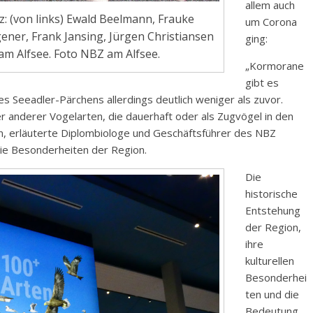
allem auch
: (von links) Ewald Beelmann, Frauke
um Corona
ner, Frank Jansing, Jürgen Christiansen
ging:
m Alfsee. Foto NBZ am Alfsee.
„Kormorane
gibt es
nes Seeadler-Pärchens allerdings deutlich weniger als zuvor.
r anderer Vogelarten, die dauerhaft oder als Zugvögel in den
n, erläuterte Diplombiologe und Geschäftsführer des NBZ
die Besonderheiten der Region.
Die
historische
Entstehung
der Region,
ihre
kulturellen
Besonderhei
ten und die
Bedeutung