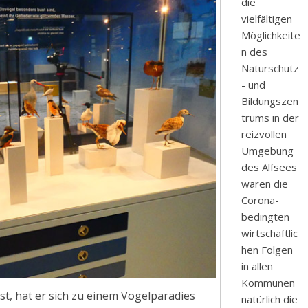
die
vielfältigen
Möglichkeite
n des
Naturschutz
- und
Bildungszen
trums in der
reizvollen
Umgebung
des Alfsees
waren die
Corona-
bedingten
wirtschaftlic
hen Folgen
in allen
Kommunen
st, hat er sich zu einem Vogelparadies
natürlich die