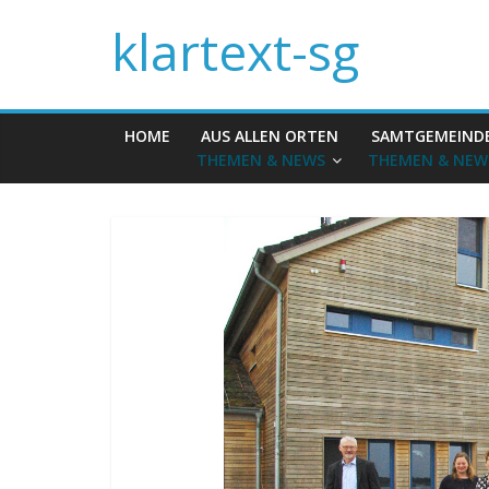
klartext-sg
HOME
AUS ALLEN ORTEN
SAMTGEMEIND
THEMEN & NEWS
THEMEN & NEW