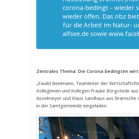
corona-bedingt – wieder s
wieder offen. Das nbz bi
für die Arbeit im Natur- 
alfsee.de sowie www.face
Zentrales Thema: Die Corona-bedingten wirt
„Ewald Beelmann, Teamleiter der Wirtschaftsfö
Kolleginnen und Kollegen Frauke Borgstede au
Asselmeyer und Klaus Sandhaus aus Bramsche so
in der Samtgemeinde eingeladen.