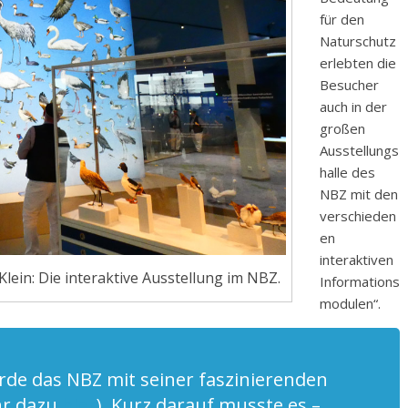
für den
Naturschutz
erlebten die
Besucher
auch in der
großen
Ausstellungs
halle des
NBZ mit den
verschieden
en
interaktiven
Klein: Die interaktive Ausstellung im NBZ.
Informations
modulen“.
rde das NBZ mit seiner faszinierenden
hr dazu
hier
). Kurz darauf musste es –