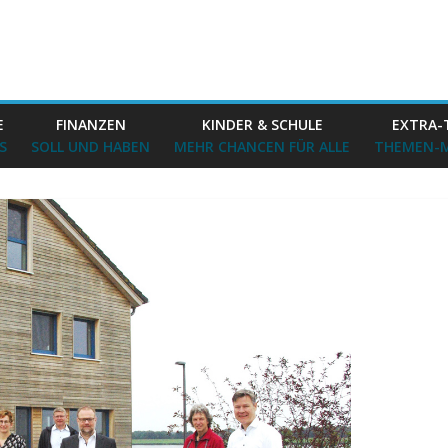
E
FINANZEN
KINDER & SCHULE
EXTRA-
S
SOLL UND HABEN
MEHR CHANCEN FÜR ALLE
THEMEN-