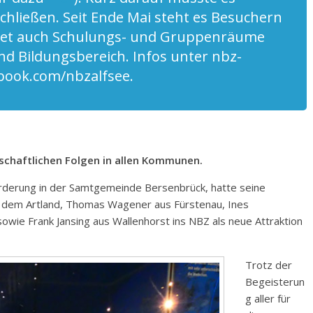
chließen. Seit Ende Mai steht es Besuchern
etet auch Schulungs- und Gruppenräume
und Bildungsbereich. Infos unter nbz-
book.com/nbzalfsee.
schaftlichen Folgen in allen Kommunen.
rderung in der Samtgemeinde Bersenbrück, hatte seine
s dem Artland, Thomas Wagener aus Fürstenau, Ines
wie Frank Jansing aus Wallenhorst ins NBZ als neue Attraktion
Trotz der
Begeisterun
g aller für