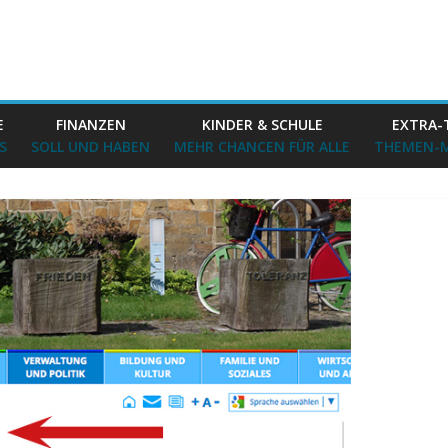
E
FINANZEN
KINDER & SCHULE
EXTRA-
S
SOLL UND HABEN
MEHR CHANCEN FÜR ALLE
THEMEN-