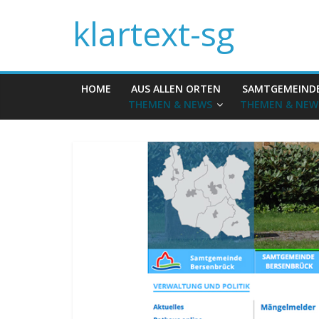
klartext-sg
HOME
AUS ALLEN ORTEN
SAMTGEMEIND
THEMEN & NEWS
THEMEN & NEW