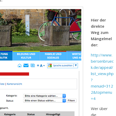
Hier der
direkte
Weg zum
Mängelmel
der:
http://www.
bersenbruec
k.de/appeal/
list_view.php
?
menuid=312
2&topmenu
=4
Wer über
die