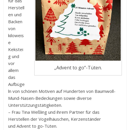
für das
Herstell
en und
Backen
von
kiloweis
e
Kekstei
g und
vor
„Advent to go“-Tüten.
allem
das
Aufbüge
ln von schönen Motiven auf Hunderten von Baumwoll-
Mund-Nasen-Bedeckungen sowie diverse
Unterstützungstätigkeiten.
– Frau Tina Weßling und ihrem Partner für das
Herstellen der Vogelhäuschen, Kerzenständer
und Advent to go-Tüten.