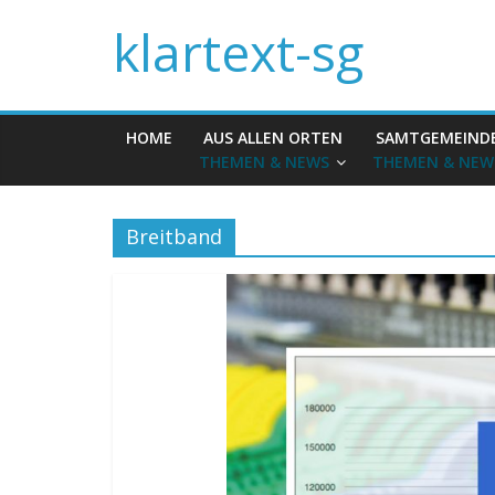
klartext-sg
HOME
AUS ALLEN ORTEN
SAMTGEMEIND
THEMEN & NEWS
THEMEN & NEW
Breitband