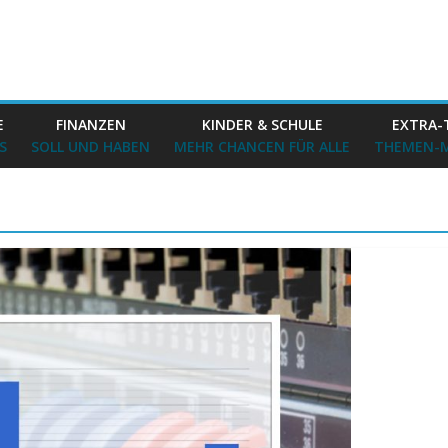
E
FINANZEN
KINDER & SCHULE
EXTRA-
S
SOLL UND HABEN
MEHR CHANCEN FÜR ALLE
THEMEN-