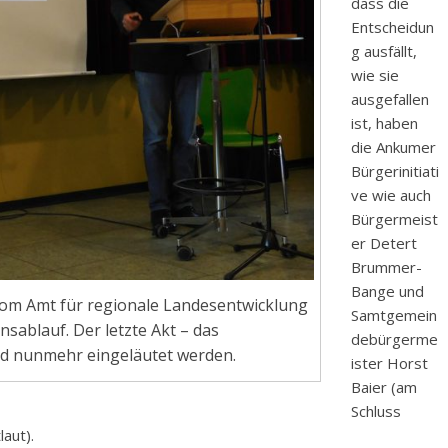
dass die
Entscheidun
g ausfällt,
wie sie
ausgefallen
ist, haben
die Ankumer
Bürgerinitiati
ve wie auch
Bürgermeist
er Detert
Brummer-
Bange und
vom Amt für regionale Landesentwicklung
Samtgemein
ablauf. Der letzte Akt – das
debürgerme
rd nunmehr eingeläutet werden.
ister Horst
Baier (am
Schluss
laut).