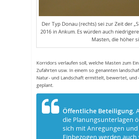
Der Typ Donau (rechts) sei zur Zeit der 
2016 in Ankum. Es würden auch niedriger
Masten, die höher si
Korridors verlaufen soll, welche Masten zum E
Zufahrten usw. In einem so genannten landschaf
Natur- und Landschaft ermittelt, bewertet, u
geplant.
Öffentliche Beteiligung.
die Planungsunterlagen ö
sich mit Anregungen und 
Einbezogen werden auch w