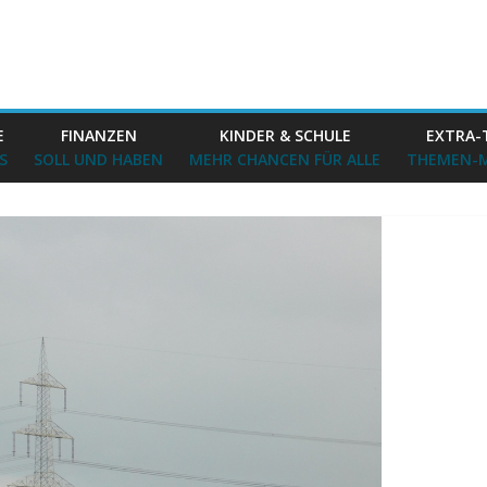
E
FINANZEN
KINDER & SCHULE
EXTRA-
S
SOLL UND HABEN
MEHR CHANCEN FÜR ALLE
THEMEN-