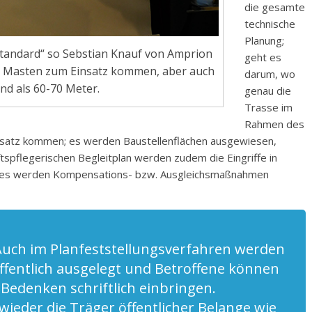
die gesamte
technische
Planung;
„Standard“ so Sebstian Knauf von Amprion
geht es
e Masten zum Einsatz kommen, aber auch
darum, wo
nd als 60-70 Meter.
genau die
Trasse im
Rahmen des
insatz kommen; es werden Baustellenflächen ausgewiesen,
tspflegerischen Begleitplan werden zudem die Eingriffe in
nd es werden Kompensations- bzw. Ausgleichsmaßnahmen
Auch im Planfeststellungsverfahren werden
ffentlich ausgelegt und Betroffene können
Bedenken schriftlich einbringen.
ieder die Träger öffentlicher Belange wie