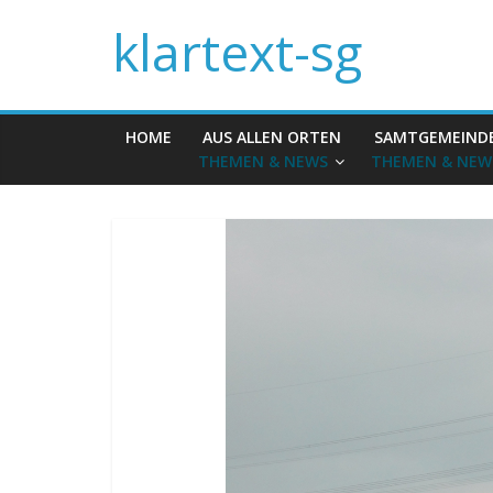
klartext-sg
HOME
AUS ALLEN ORTEN
SAMTGEMEIND
THEMEN & NEWS
THEMEN & NEW