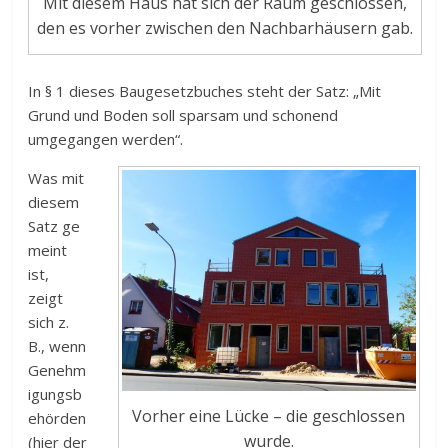
Mit diesem Haus hat sich der Raum geschlossen,
den es vorher zwischen den Nachbarhäusern gab.
In § 1 dieses Baugesetzbuches steht der Satz: „Mit
Grund und Boden soll sparsam und schonend
umgegangen werden“.
Was mit
diesem
Satz ge
meint
ist,
zeigt
sich z.
B., wenn
Genehm
igungsb
Vorher eine Lücke – die geschlossen
ehörden
wurde.
(hier der