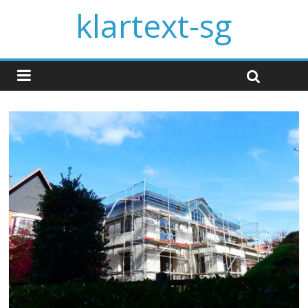
klartext-sg