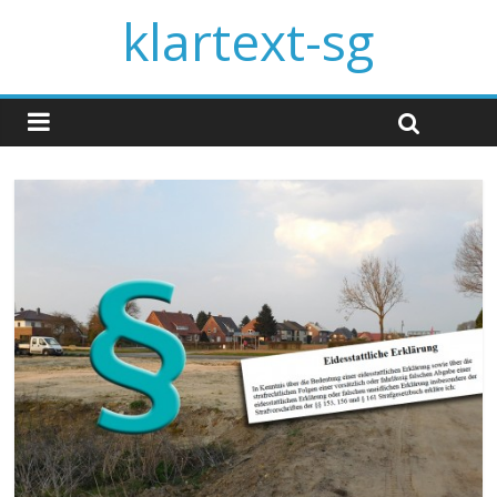
klartext-sg