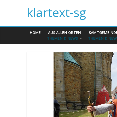
klartext-sg
HOME
AUS ALLEN ORTEN
SAMTGEMEIND
THEMEN & NEWS
THEMEN & NEW