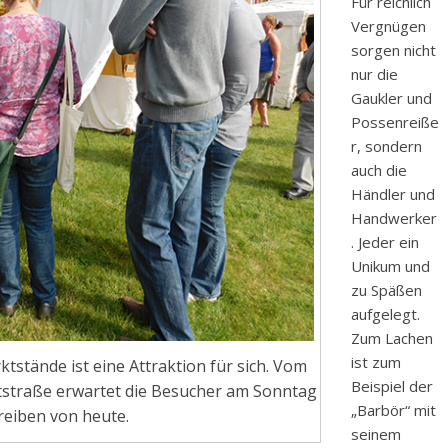
Für reichlich
Vergnügen
sorgen nicht
nur die
Gaukler und
Possenreiße
r, sondern
auch die
Händler und
Handwerker
. Jeder ein
Unikum und
zu Späßen
aufgelegt.
Zum Lachen
ist zum
ktstände ist eine Attraktion für sich. Vom
Beispiel der
uptstraße erwartet die Besucher am Sonntag
„Barbör“ mit
reiben von heute.
seinem