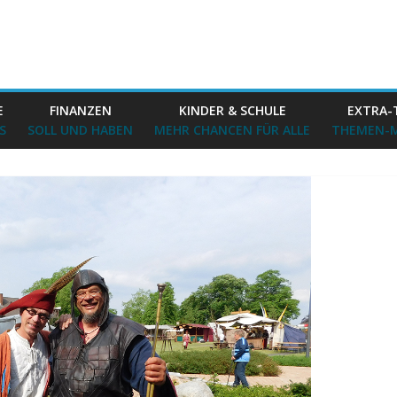
E
FINANZEN
KINDER & SCHULE
EXTRA-
S
SOLL UND HABEN
MEHR CHANCEN FÜR ALLE
THEMEN-