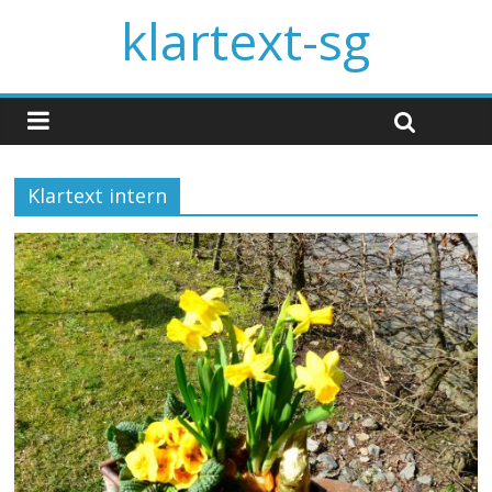
klartext-sg
Klartext intern