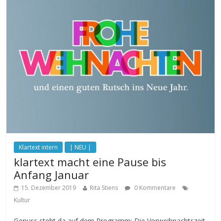
Klartext intern
| NEU |
klartext macht eine Pause bis
Anfang Januar
15. Dezember 2019
Rita Stiens
0 Kommentare
Kultur
Genuss steht da auf dem Programm: Die Vorweihnachtszeit