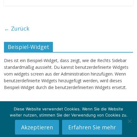
← Zurück
Beispiel-Widget
Dies ist ein Beispiel-Widget, dass zeigt, wie die Rechts Sidebar
standardmäßig aussieht. Du kannst benutzerdefinierte Widgets
vom widgets screen aus der Administration hinzufügen. Wenn
benutzerdefinierte Widgets hinzugefügt werden, wird dieses
Beispiel-Widget durch die benutzerdefinierten Widgets ersetzt.
Diese Website verwendet Cookies. Wenn Sie die Website
weiter nutzen, stimmen Sie der Verwendung von Cookies zu.
Copyright © 2026
klartext-sg
. Alle Rechte vorbehalten.
Theme: ColorMag von
ThemeGrill
. Powered by
WordPress
.
Akzeptieren
Erfahren Sie mehr