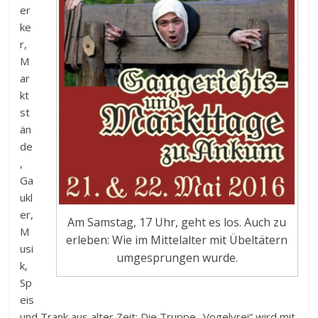
er
ke
r,
M
ar
kt
st
än
de
,
Ga
ukl
er,
Am Samstag, 17 Uhr, geht es los. Auch zu
M
erleben: Wie im Mittelalter mit Übeltätern
usi
umgesprungen wurde.
k,
Sp
eis
und Trank aus alter Zeit: Die Truppe „Vogelvrei“ wird mit