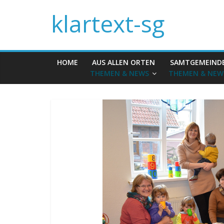
klartext-sg
HOME
AUS ALLEN ORTEN
SAMTGEMEIND
THEMEN & NEWS
THEMEN & NEW