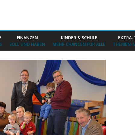
E
FINANZEN
KINDER & SCHULE
EXTRA-
S
SOLL UND HABEN
MEHR CHANCEN FÜR ALLE
THEMEN-