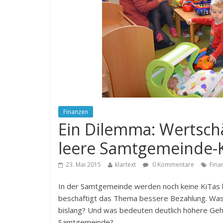
Finanzen
Ein Dilemma: Wertschä
leere Samtgemeinde-
23. Mai 2015
klartext
0 Kommentare
Fina
In der Samtgemeinde werden noch keine KiTas b
beschäftigt das Thema bessere Bezahlung. Was
bislang? Und was bedeuten deutlich höhere Gehä
Samtgemeinde?