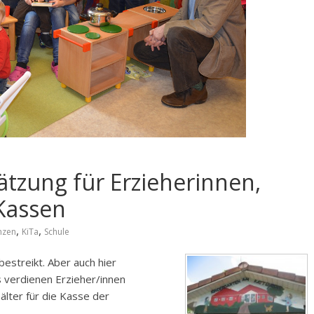
tzung für Erzieherinnen,
Kassen
,
,
nzen
KiTa
Schule
estreikt. Aber auch hier
 verdienen Erzieher/innen
lter für die Kasse der