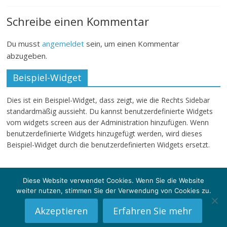
Schreibe einen Kommentar
Du musst
angemeldet
sein, um einen Kommentar
abzugeben.
Beispiel-Widget
Dies ist ein Beispiel-Widget, dass zeigt, wie die Rechts Sidebar
standardmäßig aussieht. Du kannst benutzerdefinierte Widgets
vom widgets screen aus der Administration hinzufügen. Wenn
benutzerdefinierte Widgets hinzugefügt werden, wird dieses
Beispiel-Widget durch die benutzerdefinierten Widgets ersetzt.
Diese Website verwendet Cookies. Wenn Sie die Website
weiter nutzen, stimmen Sie der Verwendung von Cookies zu.
Copyright © 2026
klartext-sg
. Alle Rechte vorbehalten.
Theme: ColorMag von
ThemeGrill
. Powered by
WordPress
.
Akzeptieren
Erfahren Sie mehr