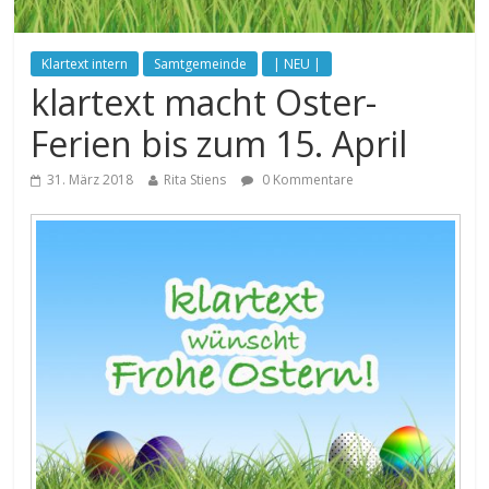
Klartext intern
Samtgemeinde
| NEU |
klartext macht Oster-
Ferien bis zum 15. April
31. März 2018
Rita Stiens
0 Kommentare