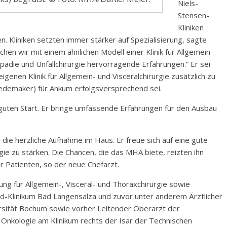
Niels-
Stensen-
Kliniken
. Kliniken setzten immer stärker auf Spezialisierung, sagte
hen wir mit einem ähnlichen Modell einer Klinik für Allgemein-
hopädie und Unfallchirurgie hervorragende Erfahrungen.“ Er sei
eigenen Klinik für Allgemein- und Visceralchirurgie zusätzlich zu
 Hoedemaker) für Ankum erfolgsversprechend sei.
uten Start. Er bringe umfassende Erfahrungen für den Ausbau
r die herzliche Aufnahme im Haus. Er freue sich auf eine gute
gie zu stärken. Die Chancen, die das MHA biete, reizten ihn
r Patienten, so der neue Chefarzt.
lung für Allgemein-, Visceral- und Thoraxchirurgie sowie
land-Klinikum Bad Langensalza und zuvor unter anderem Ärztlicher
versität Bochum sowie vorher Leitender Oberarzt der
e Onkologie am Klinikum rechts der Isar der Technischen