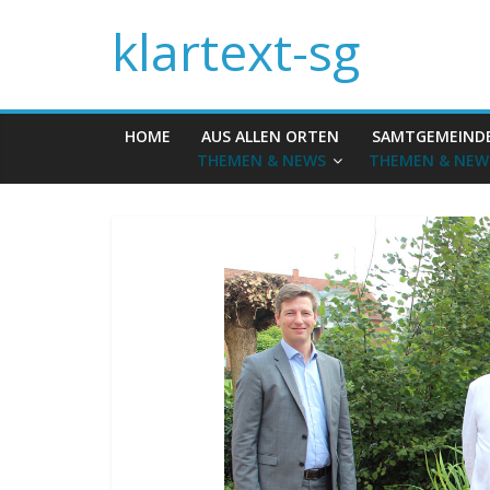
klartext-sg
HOME
AUS ALLEN ORTEN
SAMTGEMEIND
THEMEN & NEWS
THEMEN & NEW