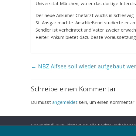
Universität München, wo er das dortige Interdi
Der neue Ankumer Chefarzt wuchs in Schleswig-H
St. Ansgar machte. Anschließend studierte er an
Sendler ist verheiratet und Vater zweier erwachs
Reiter. Ankum bietet dazu beste Voraussetzung
←
NBZ Alfsee soll wieder aufgebaut we
Schreibe einen Kommentar
Du musst
angemeldet
sein, um einen Kommentar
Copyright © 2026
klartext-sg
. Alle Rechte vorbehalten
Theme: ColorMag von
ThemeGrill
. Powered by
Word