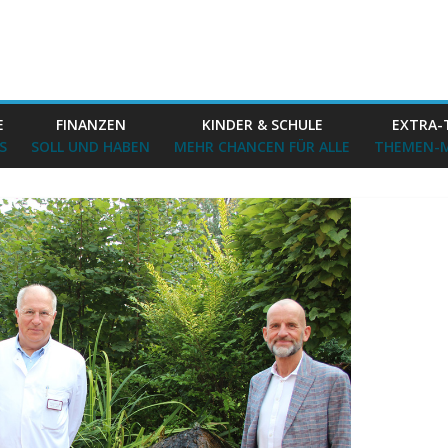
E
FINANZEN
KINDER & SCHULE
EXTRA-
S
SOLL UND HABEN
MEHR CHANCEN FÜR ALLE
THEMEN-