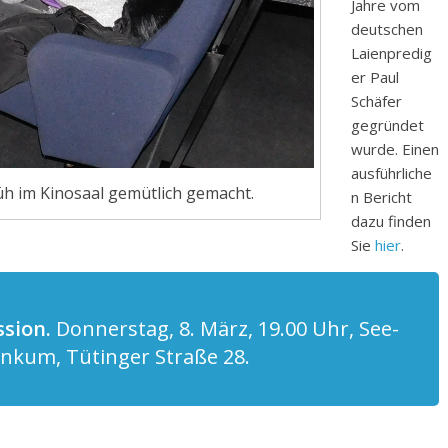
Jahre vom
deutschen
Laienpredig
er Paul
Schäfer
gegründet
wurde. Einen
ausführliche
rüh im Kinosaal gemütlich gemacht.
n Bericht
dazu finden
Sie
hier
.
ssion.
Donnerstag, 8. März, 19.00 Uhr, See-
Ankum, Tütinger Straße 28.