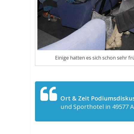
Einige hatten es sich schon sehr f
Ort & Zeit Podiumsdisku
und Sporthotel in 49577 