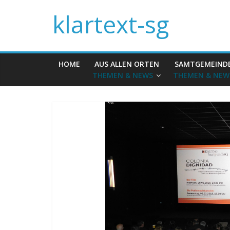
klartext-sg
HOME
AUS ALLEN ORTEN
SAMTGEMEIND
THEMEN & NEWS
THEMEN & NEW