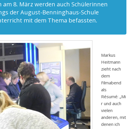
n am 8. März werden auch Schülerinnen
angs der August-Benninghaus-Schule
Unterricht mit dem Thema befassten.
Markus
Heitmann
zieht nach
dem
Filmabend
als
Résumé: „Mi
r und auch
vielen
anderen, mit
denen ich