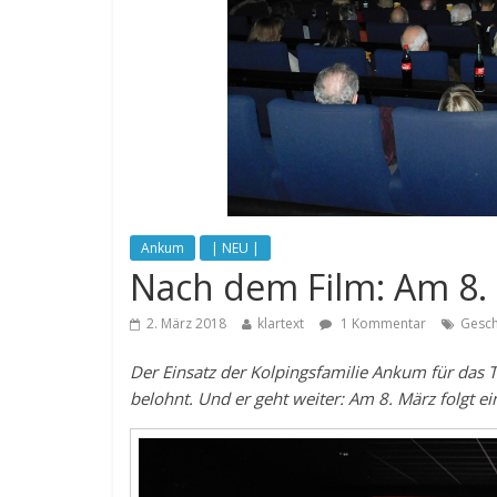
Ankum
| NEU |
Nach dem Film: Am 8.
2. März 2018
klartext
1 Kommentar
Gesch
Der Einsatz der Kolpingsfamilie Ankum für das
belohnt. Und er geht weiter: Am 8. März folgt e