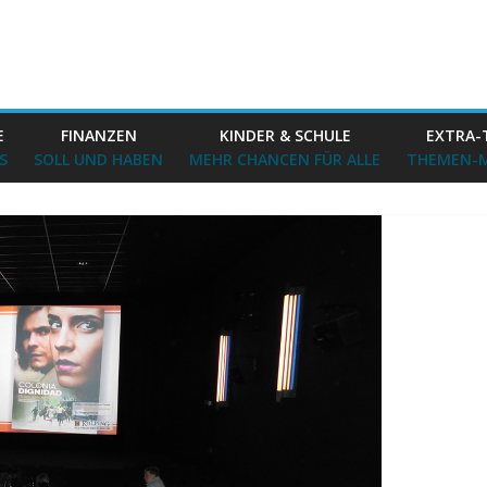
E
FINANZEN
KINDER & SCHULE
EXTRA-
S
SOLL UND HABEN
MEHR CHANCEN FÜR ALLE
THEMEN-