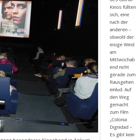
Kinos füllten
sich, eine
nach der
anderen –
obwohl der
eisige Wind
am
Mittwochab
end nicht
gerade zum
Rausgehen
einlud. Auf
den Weg
gemacht
zum Film
„Colonia
Dignidad –
Es gibt kein