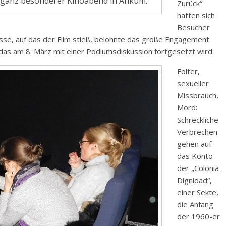
in ganz besonderer Kinoabend in Ankum.
Zurück“
hatten sich
Besucher
esse, auf das der Film stieß, belohnte das große Engagement
das am 8. März mit einer Podiumsdiskussion fortgesetzt wird.
Folter,
sexueller
Missbrauch,
Mord:
Schreckliche
Verbrechen
gehen auf
das Konto
der „Colonia
Dignidad“,
einer Sekte,
die Anfang
der 1960-er