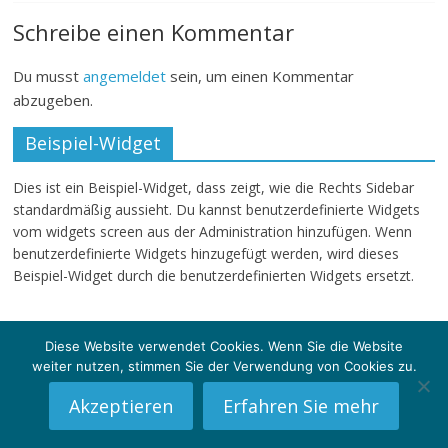
Schreibe einen Kommentar
Du musst
angemeldet
sein, um einen Kommentar
abzugeben.
Beispiel-Widget
Dies ist ein Beispiel-Widget, dass zeigt, wie die Rechts Sidebar
standardmäßig aussieht. Du kannst benutzerdefinierte Widgets
vom widgets screen aus der Administration hinzufügen. Wenn
benutzerdefinierte Widgets hinzugefügt werden, wird dieses
Beispiel-Widget durch die benutzerdefinierten Widgets ersetzt.
Diese Website verwendet Cookies. Wenn Sie die Website
weiter nutzen, stimmen Sie der Verwendung von Cookies zu.
Copyright © 2026
klartext-sg
. Alle Rechte vorbehalten.
Theme: ColorMag von
ThemeGrill
. Powered by
WordPress
.
Akzeptieren
Erfahren Sie mehr