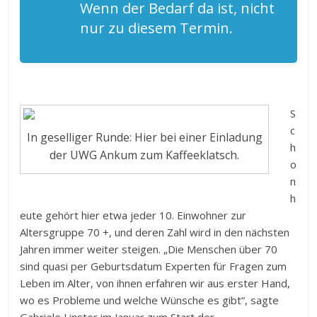
Wenn der Bedarf da ist, nicht
nur zu diesem Termin.
S
c
In geselliger Runde: Hier bei einer Einladung
h
der UWG Ankum zum Kaffeeklatsch.
o
n
h
eute gehört hier etwa jeder 10. Einwohner zur
Altersgruppe 70 +, und deren Zahl wird in den nächsten
Jahren immer weiter steigen. „Die Menschen über 70
sind quasi per Geburtsdatum Experten für Fragen zum
Leben im Alter, von ihnen erfahren wir aus erster Hand,
wo es Probleme und welche Wünsche es gibt“, sagte
Gabriele Linster im Januar zum Start der