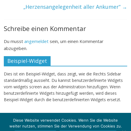
„Herzensangelegenheit aller Ankumer“
→
Schreibe einen Kommentar
Du musst
angemeldet
sein, um einen Kommentar
abzugeben.
Beispiel-Widget
Dies ist ein Beispiel-Widget, dass zeigt, wie die Rechts Sidebar
standardmäßig aussieht. Du kannst benutzerdefinierte Widgets
vom widgets screen aus der Administration hinzufügen. Wenn
benutzerdefinierte Widgets hinzugefügt werden, wird dieses
Beispiel-Widget durch die benutzerdefinierten Widgets ersetzt.
Diese Website verwendet Cookies. Wenn Sie die Website
weiter nutzen, stimmen Sie der Verwendung von Cookies zu.
Copyright © 2026
klartext-sg
. Alle Rechte vorbehalten.