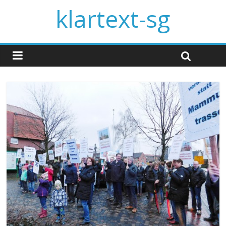
klartext-sg