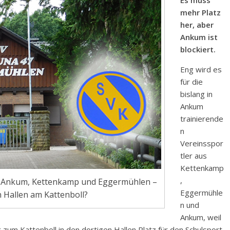
Es muss
mehr Platz
her, aber
Ankum ist
blockiert.
Eng wird es
für die
bislang in
Ankum
trainierende
n
Vereinsspor
tler aus
Kettenkamp
,
aus Ankum, Kettenkamp und Eggermühlen –
Eggermühle
n Hallen am Kattenboll?
n und
Ankum, weil
um Kattenboll in den dortigen Hallen Platz für den Schulsport