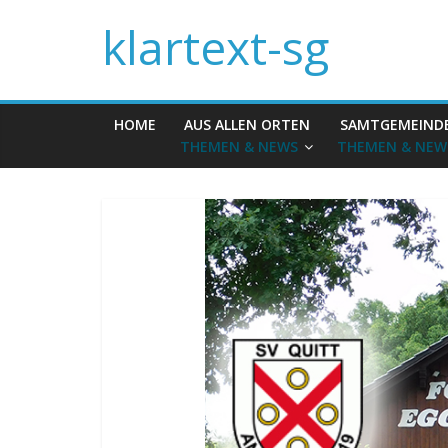
klartext-sg
HOME
AUS ALLEN ORTEN
SAMTGEMEIND
THEMEN & NEWS
THEMEN & NEW