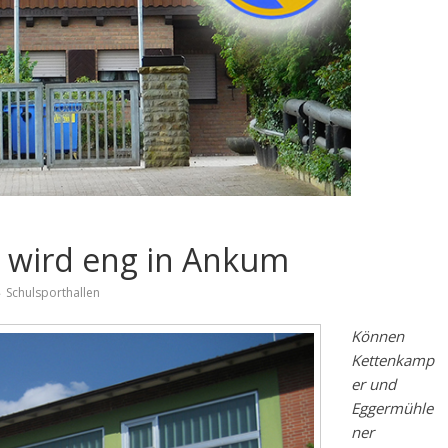
Es wird eng in Ankum
Schulsporthallen
Können
Kettenkamp
er und
Eggermühle
ner