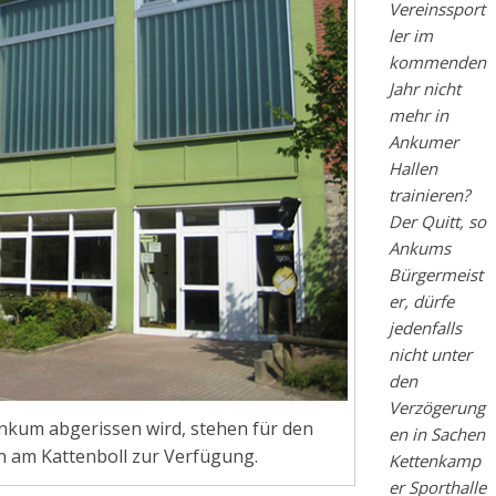
Vereinssport
ler im
kommenden
Jahr nicht
mehr in
Ankumer
Hallen
trainieren?
Der Quitt, so
Ankums
Bürgermeist
er, dürfe
jedenfalls
nicht unter
den
Verzögerung
nkum abgerissen wird, stehen für den
en in Sachen
n am Kattenboll zur Verfügung.
Kettenkamp
er Sporthalle