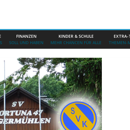
E
FINANZEN
KINDER & SCHULE
EXTRA-
S
SOLL UND HABEN
MEHR CHANCEN FÜR ALLE
THEMEN-