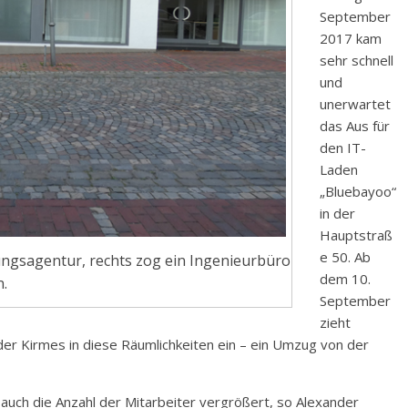
September
2017 kam
sehr schnell
und
unerwartet
das Aus für
den IT-
Laden
„Bluebayoo“
in der
Hauptstraß
e 50. Ab
ungsagentur, rechts zog ein Ingenieurbüro
dem 10.
n.
September
zieht
r Kirmes in diese Räumlichkeiten ein – ein Umzug von der
ch die Anzahl der Mitarbeiter vergrößert, so Alexander