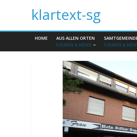
klartext-sg
HOME
AUS ALLEN ORTEN
SAMTGEMEIND
THEMEN & NEWS
THEMEN & NEW