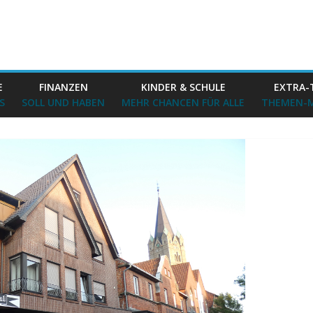
E
FINANZEN
KINDER & SCHULE
EXTRA-
S
SOLL UND HABEN
MEHR CHANCEN FÜR ALLE
THEMEN-