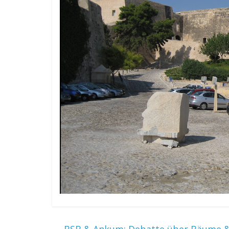
←
BSB & Ankum: Debatte über Bäume &