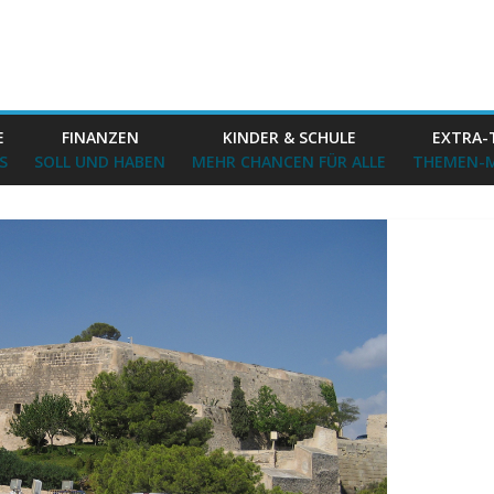
E
FINANZEN
KINDER & SCHULE
EXTRA-
S
SOLL UND HABEN
MEHR CHANCEN FÜR ALLE
THEMEN-