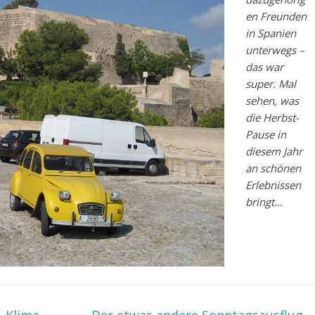
en Freunden
in Spanien
unterwegs –
das war
super. Mal
sehen, was
die Herbst-
Pause in
diesem Jahr
an schönen
Erlebnissen
bringt…
 Klima
Der etwas andere Sonntagsausflug