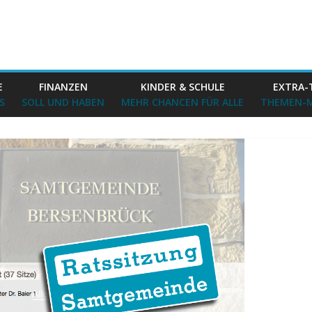
E
FINANZEN
KINDER & SCHULE
EXTRA-
S
SOLL UND HABEN
MEHR CHANCEN FÜR ALLE
THEMEN-