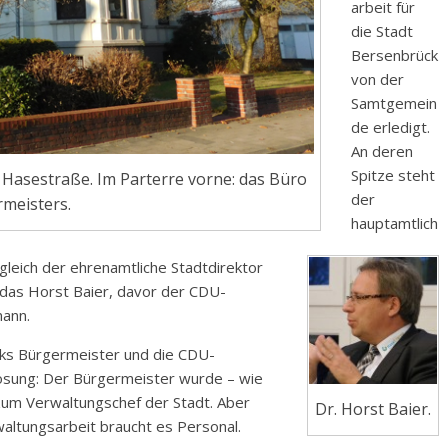
arbeit für
die Stadt
Bersenbrück
von der
Samtgemein
de erledigt.
An deren
Spitze steht
 Hasestraße. Im Parterre vorne: das Büro
der
meisters.
hauptamtlich
leich der ehrenamtliche Stadtdirektor
 das Horst Baier, davor der CDU-
ann.
cks Bürgermeister und die CDU-
ösung: Der Bürgermeister wurde – wie
 zum Verwaltungschef der Stadt. Aber
Dr. Horst Baier.
waltungsarbeit braucht es Personal.