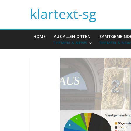
klartext-sg
HOME
AUS ALLEN ORTEN
SAMTGEMEIND
THEMEN & NEWS
THEMEN & NEW