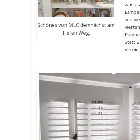
was es
Lampen
und vi
Schönes von MLC demnächst am
vierte
Tiefen Weg.
Raumau
Statt 2
Vereinb