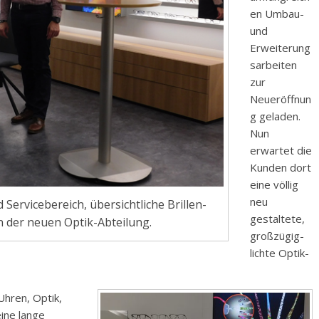
en Umbau-
und
Erweiterung
sarbeiten
zur
Neueröffnun
g geladen.
Nun
erwartet die
Kunden dort
eine völlig
neu
Servicebereich, übersichtliche Brillen-
gestaltete,
in der neuen Optik-Abteilung.
großzügig-
lichte Optik-
Uhren, Optik,
eine lange