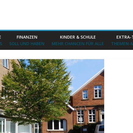
E
FINANZEN
KINDER & SCHULE
EXTRA-
S
SOLL UND HABEN
MEHR CHANCEN FÜR ALLE
THEMEN-