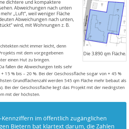
ne dichtere und kompaktere
sehen. Abweichungen nach unten
 mehr „Luft“, weil weniger Fläche
bedeuten Abweichungen nach unten,
tückt“ wird, mit Wohnungen z. B.
rchitekten nicht immer leicht, denn
s Projekts mit dem vorgegebenen
Die 3.890 qm Fläche.
er einen Hut zu bringen.
 fallen die Abweichungen teils sehr
on + 15 % bis – 20 %. Bei der Geschossfläche sogar von + 45 %
höchsten Grundflächenzahl werden 545 qm Fläche mehr bebaut als
. Bei der Geschossfläche liegt das Projekt mit der niedrigsten
em mit der höchsten.
-Kennziffern im öffentlich zugänglichen
igen Bietern bat
klartext
darum, die Zahlen