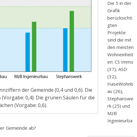
Die 5 in der
Grafik
berücksichti
gten
Projekte
sind die mit
den meisten
Wohneinheit
en: CS Immo
(37), ASD
(32),
HaseWohnb
nnziffern der Gemeinde (0,4 und 0,6). Die
au (26),
(Vorgabe: 0,4). Die grünen Säulen für die
Stephanswe
chen (Vorgabe: 0,6).
rk (25) und
MzB
Ingenieurba
 der Gemeinde ab?