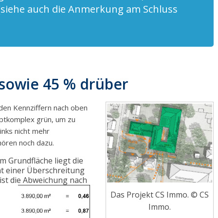
 (siehe auch die Anmerkung am Schluss
sowie 45 % drüber
iden Kennziffern nach oben
ptkomplex grün, um zu
inks nicht mehr
hören noch dazu.
m Grundfläche liegt die
cht einer Überschreitung
ist die Abweichung nach
Das Projekt CS Immo. © CS
Immo.