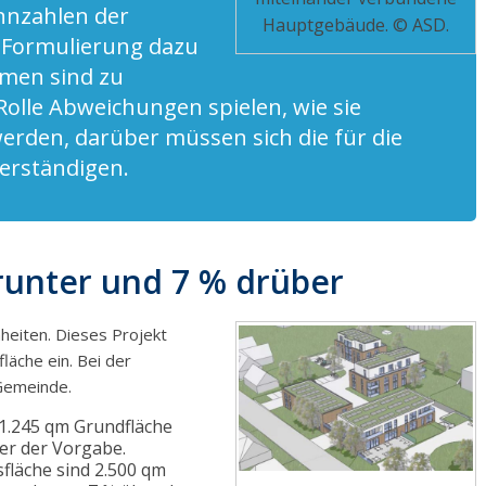
ennzahlen der
Hauptgebäude. © ASD.
 Formulierung dazu
hmen sind zu
Rolle Abweichungen spielen, wie sie
erden, darüber müssen sich die für die
erständigen.
unter und 7 % drüber
eiten. Dieses Projekt
läche ein. Bei der
Gemeinde.
1.245 qm Grundfläche
ter der Vorgabe.
fläche sind 2.500 qm