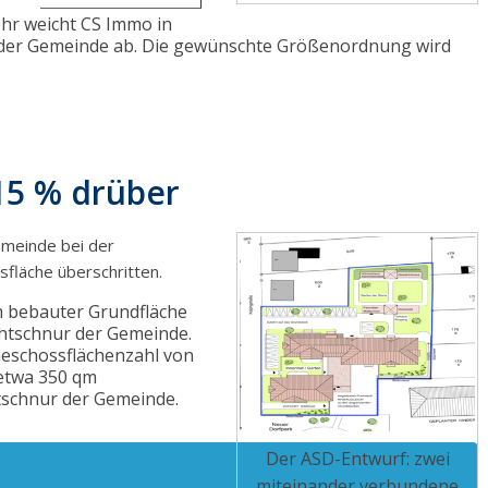
ehr weicht CS Immo in
r der Gemeinde ab. Die gewünschte Größenordnung wird
15 % drüber
meinde bei der
sfläche überschritten.
m bebauter Grundfläche
chtschnur der Gemeinde.
Geschossflächenzahl von
 etwa 350 qm
htschnur der Gemeinde.
Der ASD-Entwurf: zwei
miteinander verbundene