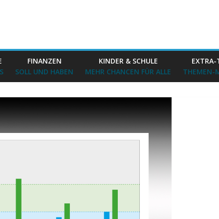
E
FINANZEN
KINDER & SCHULE
EXTRA-
S
SOLL UND HABEN
MEHR CHANCEN FÜR ALLE
THEMEN-