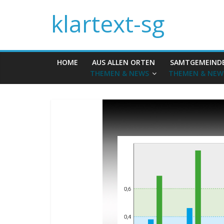
klartext-sg
HOME
AUS ALLEN ORTEN
SAMTGEMEIND
THEMEN & NEWS
THEMEN & NEW