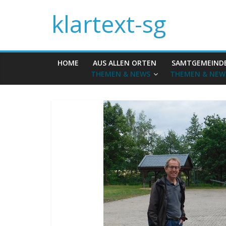
klartext-sg
HOME
AUS ALLEN ORTEN
SAMTGEMEIND
THEMEN & NEWS
THEMEN & NEW