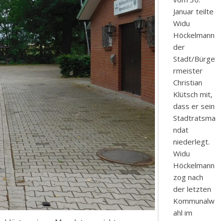
Januar teilte
Widu
Höckelmann
der
Stadt/Bürge
rmeister
Christian
Klütsch mit,
dass er sein
Stadtratsma
ndat
niederlegt.
Widu
Höckelmann
zog nach
der letzten
Kommunalw
ahl im