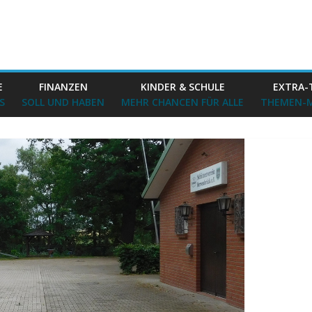
E
FINANZEN
KINDER & SCHULE
EXTRA-
S
SOLL UND HABEN
MEHR CHANCEN FÜR ALLE
THEMEN-