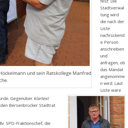
fest: Die
Stadtverwal
tung wird
die nach der
Liste
nachrückend
e Person
anschreiben
und
anfragen, ob
das Mandat
öckelmann und sein Ratskollege Manfred
angenomme
che.
n wird. Laut
Liste wäre
würde. Gegenüber
klartext
n den Bersenbrücker Stadtrat
lv. SPD-Fraktionschef, die