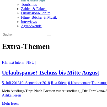
Mehr Miteinander wagen
Tourismus
Zahlen & Fakten
Diskussions-Forum
Filme, Bücher & Musik
Interviews
Agrar-Wende
Extra-Themen
Klartext intern
| NEU |
Urlaubspause! Tschüss bis Mitte August
5. Juli 2018
10. September 2018
Rita Stiens
0 Kommentare
Tourismu
Mein Ausflugs-Tipp: Nach Bremen zur Ausstellung „Die Terrakotta-Arm
Artikel lesen
Mehr lesen