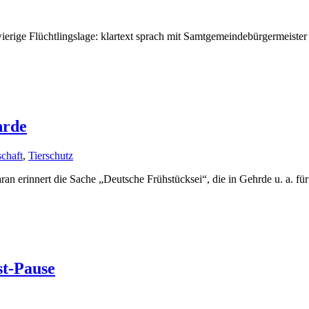
ierige Flüchtlingslage: klartext sprach mit Samtgemeindebürgermeister
hrde
chaft
,
Tierschutz
an erinnert die Sache „Deutsche Frühstücksei“, die in Gehrde u. a. f
st-Pause