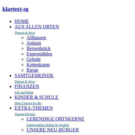
klartext-sg
HOME
AUS ALLEN ORTEN
Themen & News
Alfhausen
Ankum
Bersenbrück
Eggermühlen
Gehrde
Kettenkamp
Rieste
SAMTGEMEINDE
Themen & News
FINANZEN
Soll und Haben
KINDER & SCHULE
Mehr Chancen für alle
EXTRA-THEMEN
Themen-Magazin
LEBENDIGE ORTSKERNE
Lebensqualität erhalten & gestalten
UNSERE NEU-BÜRGER