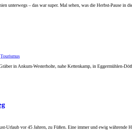
ien unterwegs – das war super. Mal sehen, was die Herbst-Pause in d
,
Tourismus
-Gräber in Ankum-Westerholte, nahe Kettenkamp, in Eggermühlen-Döthe
eg
gust-Urlaub vor 45 Jahren, zu Füßen. Eine immer und ewig währende He