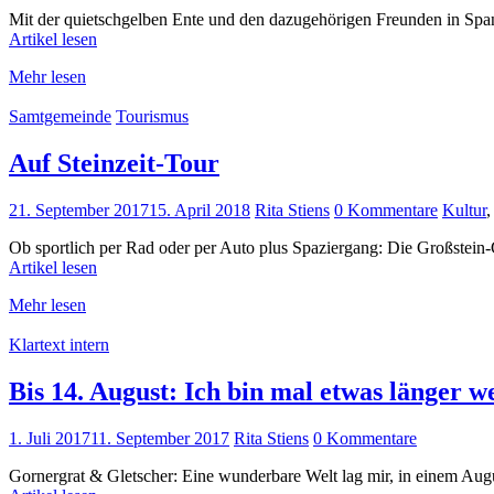
Mit der quietschgelben Ente und den dazugehörigen Freunden in Span
Artikel lesen
Mehr lesen
Samtgemeinde
Tourismus
Auf Steinzeit-Tour
21. September 2017
15. April 2018
Rita Stiens
0 Kommentare
Kultur
Ob sportlich per Rad oder per Auto plus Spaziergang: Die Großstein
Artikel lesen
Mehr lesen
Klartext intern
Bis 14. August: Ich bin mal etwas länger w
1. Juli 2017
11. September 2017
Rita Stiens
0 Kommentare
Gornergrat & Gletscher: Eine wunderbare Welt lag mir, in einem Au