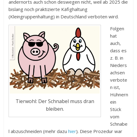
andernorts auch schon deswegen nicht, weil ab 2025 die
bislang noch praktizierte Käfighaltung
(Kleingruppenhaltung) in Deutschland verboten wird.
Folgen
hat
auch,
dass es
z. B. in
Nieders
achsen
verbote
n ist,
Hühnern
Tierwohl: Der Schnabel muss dran
ein
bleiben.
Stück
vom
Schnabe
l abzuschneiden (mehr dazu
hier
). Diese Prozedur war