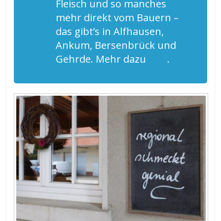
Fleisch und so manches
mehr direkt vom Bauern –
das gibt’s in Alfhausen,
Ankum, Bersenbrück und
Gehrde. Mehr dazu
hier
.