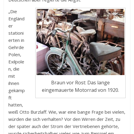
„Die
Engländ
er
stationi
erten in
Gehrde
Polen,
Exilpole
n, die
mit
Braun vor Rost: Das lange
ihnen
eingemauerte Motorrad von 1920.
gekämp
ft
hatten,
weiß Otto Burzlaff. Wie, war eine bange Frage bei vielen,
würden die sich verhalten? Vor den Wirren der Zeit, zu
der später auch der Strom der Vertriebenen gehörte,
wurde sicherheitshalber vieles wie zum Beispiel ein