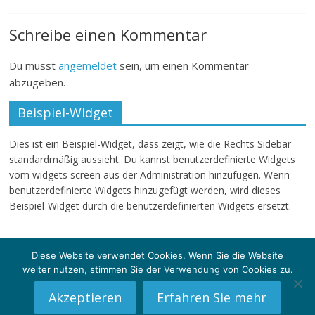
Schreibe einen Kommentar
Du musst
angemeldet
sein, um einen Kommentar
abzugeben.
Beispiel-Widget
Dies ist ein Beispiel-Widget, dass zeigt, wie die Rechts Sidebar
standardmäßig aussieht. Du kannst benutzerdefinierte Widgets
vom widgets screen aus der Administration hinzufügen. Wenn
benutzerdefinierte Widgets hinzugefügt werden, wird dieses
Beispiel-Widget durch die benutzerdefinierten Widgets ersetzt.
Diese Website verwendet Cookies. Wenn Sie die Website
weiter nutzen, stimmen Sie der Verwendung von Cookies zu.
Copyright © 2026
klartext-sg
. Alle Rechte vorbehalten.
Theme: ColorMag von
ThemeGrill
. Powered by
WordPress
.
Akzeptieren
Erfahren Sie mehr