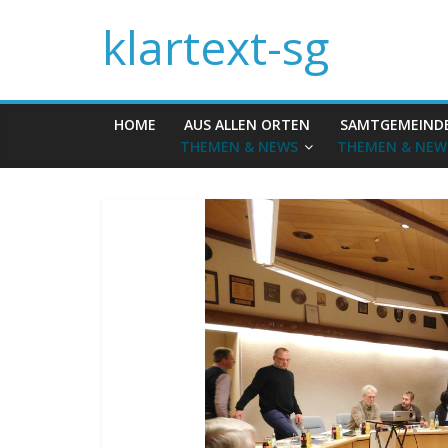
klartext-sg
HOME
AUS ALLEN ORTEN
SAMTGEMEIND
THEMEN & NEWS
THEMEN & NEW