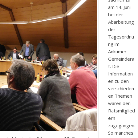
am 14. Juni
bei der
Abarbeitung
der
Tagesordnu
ng im
Ankumer
Gemeindera
t. Die
Information
en zu den
verschieden
en Themen
waren den
Ratsmitglied
ern
zugegangen.
So manches,