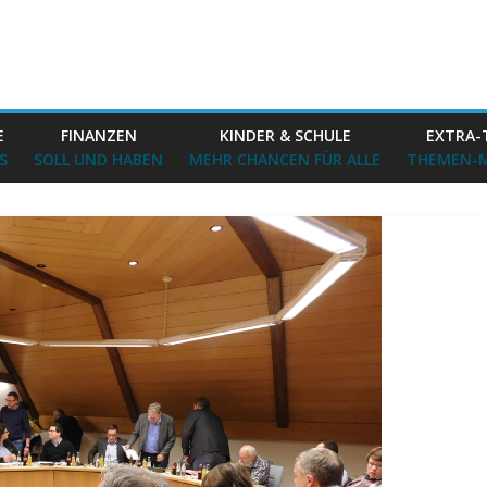
E
FINANZEN
KINDER & SCHULE
EXTRA-
S
SOLL UND HABEN
MEHR CHANCEN FÜR ALLE
THEMEN-