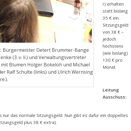
r) erhalten
statt bislang
35 € ein
Sitzungsgeld
von 38 € –
jedoch
höchstens
: Bürgermeister Detert Brummer-Bange
(wie bislang)
enke (3. v. li.) und Verwaltungsvertreter
130 € pro
 mit Blumen Holger Bokeloh und Michael
Monat.
r Ralf Schulte (links) und Ulrich Wernsing
 re.).
Leitung
Ausschuss:
s nur das normale Sitzungsgeld. Nun gibt es dafür ein doppeltes
tzungsgeld plus 38 € extra).