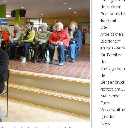
de in einer
Pressemitte
ilung mit:
„Der
Arbeitskreis
„Senioren“
im Netzwerk
für Familien
der
Samtgemein
de
Bersenbrück
richtet am 3.
März eine
Fach-
Veranstaltun
g in der
Niels-