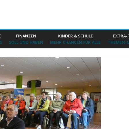
E
FINANZEN
KINDER & SCHULE
EXTRA-
S
SOLL UND HABEN
MEHR CHANCEN FÜR ALLE
THEMEN-