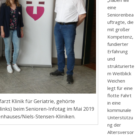
„haben wir
eine
Seniorenbea
uftragte, die
mit großer
Kompetenz,
fundierter
Erfahrung
und
strukturierte
m Weitblick
Weichen
legt für eine
flotte Fahrt
rzt Klinik für Geriatrie, gehörte
in eine
links) beim Senioren-Infotag im Mai 2019
kommunale
hauses/Niels-Stensen-Kliniken.
Unterstützu
ng der
Altersversor