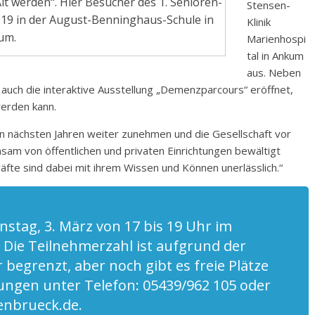
 werden“. Hier Besucher des 1. Senioren-
Stensen-
19 in der August-Benninghaus-Schule in
Klinik
um.
Marienhospi
tal in Ankum
aus. Neben
auch die interaktive Ausstellung „Demenzparcours“ eröffnet,
werden kann.
en nächsten Jahren weiter zunehmen und die Gesellschaft vor
sam von öffentlichen und privaten Einrichtungen bewältigt
äfte sind dabei mit ihrem Wissen und Können unerlässlich.“
nstag, 3. März von 17 bis 19 Uhr im
 Die Teilnehmerzahl ist aufgrund der
 begrenzt, aber noch gibt es freie Plätze
dungen unter Telefon: 05439/962 105 oder
enbrueck.de.