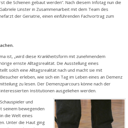
t die Schienen gebaut werden“. Nach diesem Infotag nun die
n Gabriele Linster in Zusammenarbeit mit dem Team des
efarzt der Geriatrie, einen einführenden Fachvortrag zum
machen.
ma ist, „wird diese Krankheitsform mit zunehmendem
rige ernste Alltagsrealität. Die Ausstellung eines
lt solch eine Alltagsrealität nach und macht sie mit
e Besucher erleben, wie sich ein Tag im Leben eines an Demenz
mitteilung zu lesen. Der Demenzparcours könne nach der
interessierten Institutionen ausgeliehen werden.
 Schauspieler und
mit seinem bewegenden
n die Welt eines
n. Unter die Haut ging