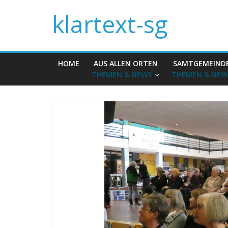
klartext-sg
HOME
AUS ALLEN ORTEN
SAMTGEMEIND
THEMEN & NEWS
THEMEN & NEW